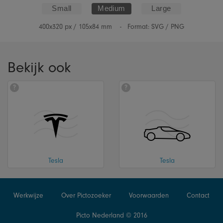
Small
Medium
Large
400x320
px /
105x84
mm -
Format: SVG / PNG
Bekijk ook
?
?
Tesla
Tesla
Werkwijze
Over Pictozoeker
Voorwaarden
Contact
Picto Nederland © 2016