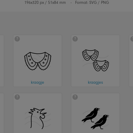
196x320
px /
51x84
mm -
Format: SVG / PNG
?
?
kraagje
kraagjes
?
?