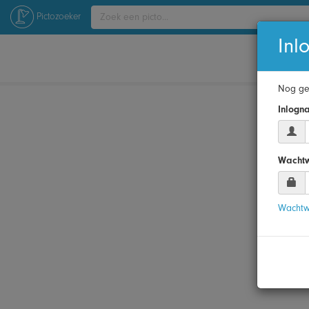
Pictozoeker
Inl
Nog ge
Inlogn
Wacht
Wachtw