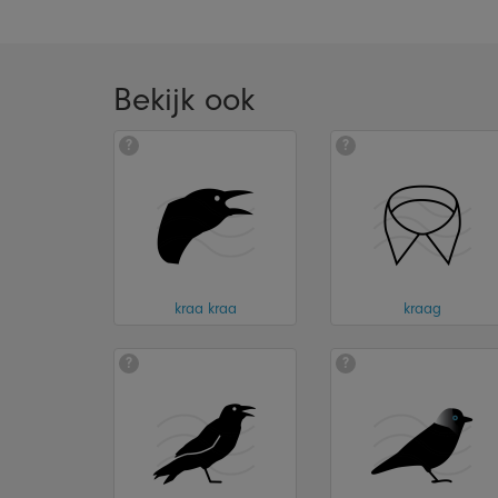
Bekijk ook
?
?
kraa kraa
kraag
?
?