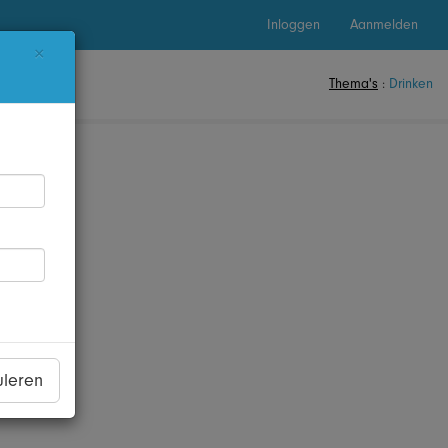
Inloggen
Aanmelden
×
Thema's
:
Drinken
uleren