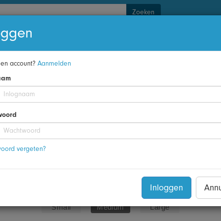
Zoeken
oggen
kraanwater
en account?
Aanmelden
aam
woord
oord vergeten?
Aanschaffen
€ 1,00
Inloggen
Ann
Small
Medium
Large