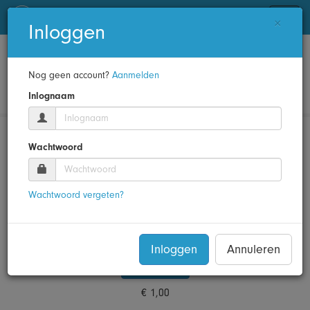
Pictozoeker
menu
×
Inloggen
koffiedrinken
Nog geen account?
Aanmelden
Inlognaam
Thema's
:
Drinken
,
Restaurant
Wachtwoord
Wachtwoord vergeten?
Inloggen
Annuleren
Aanschaffen
€ 1,00