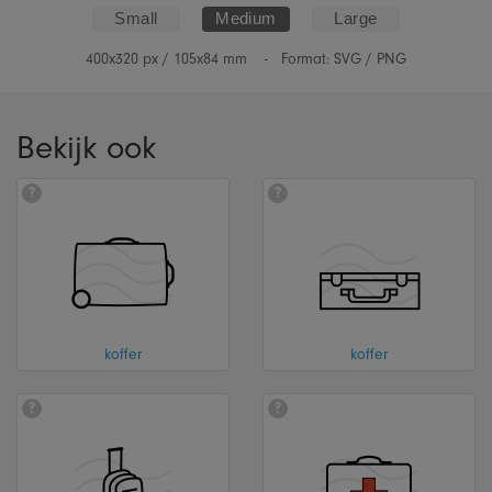
Small
Medium
Large
400x320
px /
105x84
mm -
Format: SVG / PNG
Bekijk ook
?
?
koffer
koffer
?
?